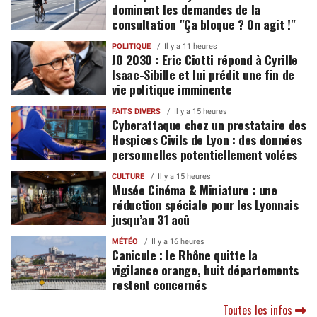
dominent les demandes de la
consultation "Ça bloque ? On agit !"
POLITIQUE
Il y a 11 heures
JO 2030 : Eric Ciotti répond à Cyrille
Isaac-Sibille et lui prédit une fin de
vie politique imminente
FAITS DIVERS
Il y a 15 heures
Cyberattaque chez un prestataire des
Hospices Civils de Lyon : des données
personnelles potentiellement volées
CULTURE
Il y a 15 heures
Musée Cinéma & Miniature : une
réduction spéciale pour les Lyonnais
jusqu’au 31 aoû
MÉTÉO
Il y a 16 heures
Canicule : le Rhône quitte la
vigilance orange, huit départements
restent concernés
Toutes les infos