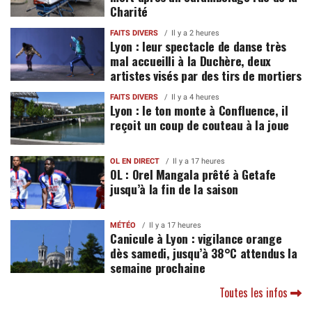
Charité
FAITS DIVERS
Il y a 2 heures
Lyon : leur spectacle de danse très
mal accueilli à la Duchère, deux
artistes visés par des tirs de mortiers
FAITS DIVERS
Il y a 4 heures
Lyon : le ton monte à Confluence, il
reçoit un coup de couteau à la joue
OL EN DIRECT
Il y a 17 heures
OL : Orel Mangala prêté à Getafe
jusqu’à la fin de la saison
MÉTÉO
Il y a 17 heures
Canicule à Lyon : vigilance orange
dès samedi, jusqu’à 38°C attendus la
semaine prochaine
Toutes les infos