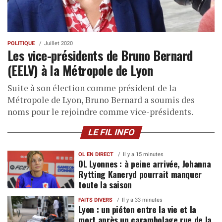
POLITIQUE
Juillet 2020
Les vice-présidents de Bruno Bernard
(EELV) à la Métropole de Lyon
Suite à son élection comme président de la
Métropole de Lyon, Bruno Bernard a soumis des
noms pour le rejoindre comme vice-présidents.
LE FIL INFO
OL EN DIRECT
Il y a 15 minutes
OL Lyonnes : à peine arrivée, Johanna
Rytting Kaneryd pourrait manquer
toute la saison
FAITS DIVERS
Il y a 33 minutes
Lyon : un piéton entre la vie et la
mort après un carambolage rue de la