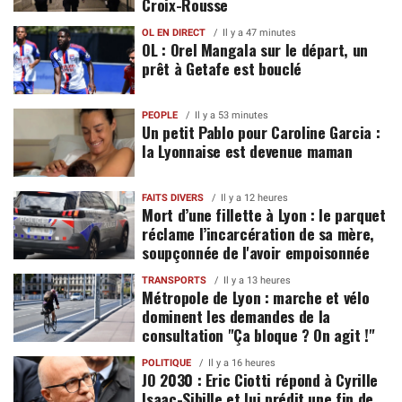
Croix-Rousse
OL EN DIRECT
Il y a 47 minutes
OL : Orel Mangala sur le départ, un
prêt à Getafe est bouclé
PEOPLE
Il y a 53 minutes
Un petit Pablo pour Caroline Garcia :
la Lyonnaise est devenue maman
FAITS DIVERS
Il y a 12 heures
Mort d’une fillette à Lyon : le parquet
réclame l’incarcération de sa mère,
soupçonnée de l'avoir empoisonnée
TRANSPORTS
Il y a 13 heures
Métropole de Lyon : marche et vélo
dominent les demandes de la
consultation "Ça bloque ? On agit !"
POLITIQUE
Il y a 16 heures
JO 2030 : Eric Ciotti répond à Cyrille
Isaac-Sibille et lui prédit une fin de