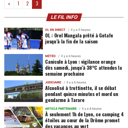
(current)
«
1
2
3
LE FIL INFO
OL EN DIRECT
Il y a 5 heures
OL : Orel Mangala prêté à Getafe
jusqu’à la fin de la saison
MÉTÉO
Il y a 6 heures
Canicule à Lyon : vigilance orange
dès samedi, jusqu’à 38°C attendus la
semaine prochaine
JUDICIAIRE
Il y a 6 heures
Alcoolisé à trottinette, il se débat
pendant quinze minutes et mord un
gendarme à Tarare
ARTICLE PARTENAIRE
Il y a 8 heures
À seulement 1h de Lyon, ce camping 4
étoiles au cœur de la Drôme promet
des vacances au vert