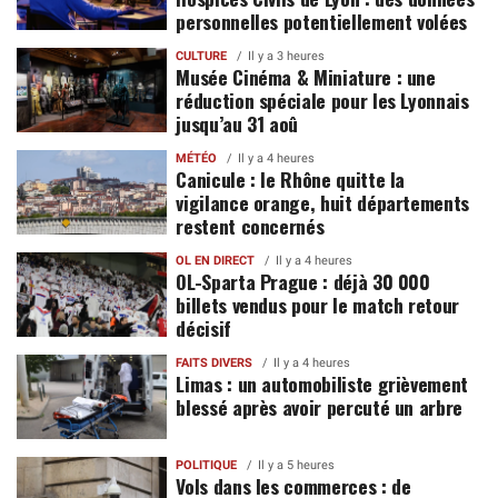
personnelles potentiellement volées
CULTURE
Il y a 3 heures
Musée Cinéma & Miniature : une
réduction spéciale pour les Lyonnais
jusqu’au 31 aoû
MÉTÉO
Il y a 4 heures
Canicule : le Rhône quitte la
vigilance orange, huit départements
restent concernés
OL EN DIRECT
Il y a 4 heures
OL-Sparta Prague : déjà 30 000
billets vendus pour le match retour
décisif
FAITS DIVERS
Il y a 4 heures
Limas : un automobiliste grièvement
blessé après avoir percuté un arbre
POLITIQUE
Il y a 5 heures
Vols dans les commerces : de