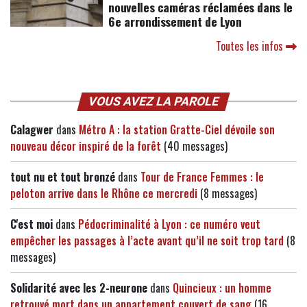
nouvelles caméras réclamées dans le
6e arrondissement de Lyon
Toutes les infos
VOUS AVEZ LA PAROLE
Calagwer
dans
Métro A : la station Gratte-Ciel dévoile son
nouveau décor inspiré de la forêt
(40 messages)
tout nu et tout bronzé
dans
Tour de France Femmes : le
peloton arrive dans le Rhône ce mercredi
(8 messages)
C'est moi
dans
Pédocriminalité à Lyon : ce numéro veut
empêcher les passages à l’acte avant qu’il ne soit trop tard
(8
messages)
Solidarité avec les 2-neurone
dans
Quincieux : un homme
retrouvé mort dans un appartement couvert de sang
(16