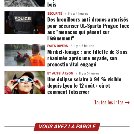
bois
SÉCURITÉ
Il y a 4 heures
Des brouilleurs anti-drones autorisés
pour sécuriser OL-Sparta Prague face
aux "menaces qui pèsent sur
l'évènement"
FAITS DIVERS
Il y a 5 heures
Miribel-Jonage : une fillette de 3 ans
réanimée après une noyade, son
pronostic vital engagé
ET AUSSI À LYON
Il y a 6 heures
Une éclipse solaire à 94 % visible
depuis Lyon le 12 août : où et
comment l’observer
Toutes les infos
VOUS AVEZ LA PAROLE