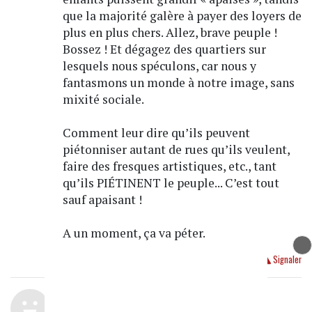
que la majorité galère à payer des loyers de
plus en plus chers. Allez, brave peuple !
Bossez ! Et dégagez des quartiers sur
lesquels nous spéculons, car nous y
fantasmons un monde à notre image, sans
mixité sociale.
Comment leur dire qu’ils peuvent
piétonniser autant de rues qu’ils veulent,
faire des fresques artistiques, etc., tant
qu’ils PIÉTINENT le peuple... C’est tout
sauf apaisant !
A un moment, ça va péter.
Répondre
Signaler
Béru-von-88
le 11/11/2020 à 14:22