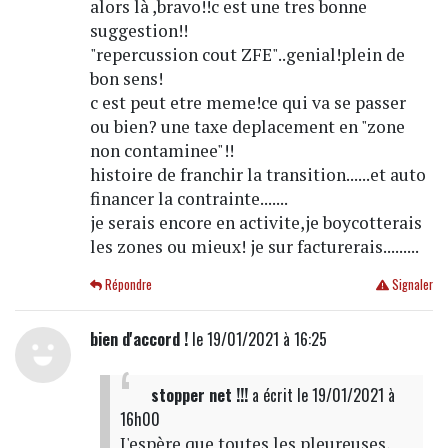
alors là ,bravo!!c est une tres bonne
suggestion!!
"repercussion cout ZFE"..genial!plein de
bon sens!
c est peut etre meme!ce qui va se passer
ou bien? une taxe deplacement en "zone
non contaminee"!!
histoire de franchir la transition......et auto
financer la contrainte.......
je serais encore en activite,je boycotterais
les zones ou mieux! je sur facturerais.........
Répondre
Signaler
bien d'accord !
le 19/01/2021 à 16:25
stopper net !!!
a écrit
le 19/01/2021 à
16h00
J'espère que toutes les pleureuses,