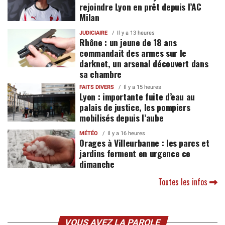
rejoindre Lyon en prêt depuis l’AC
Milan
JUDICIAIRE
Il y a 13 heures
Rhône : un jeune de 18 ans
commandait des armes sur le
darknet, un arsenal découvert dans
sa chambre
FAITS DIVERS
Il y a 15 heures
Lyon : importante fuite d’eau au
palais de justice, les pompiers
mobilisés depuis l’aube
MÉTÉO
Il y a 16 heures
Orages à Villeurbanne : les parcs et
jardins ferment en urgence ce
dimanche
Toutes les infos
VOUS AVEZ LA PAROLE