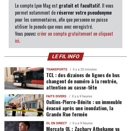
Le compte Lyon Mag est
gratuit et facultatif
. Il vous
permet notamment de
réserver votre pseudonyme
pour les commentaires, afin que personne ne puisse
utiliser le pseudo que vous avez enregistré.
Vous pouvez
créer un compte gratuitement en cliquant
ici
.
LE FIL INFO
TRANSPORTS
Il y a 25 minutes
TCL : des dizaines de lignes de bus
changent de numéro à la rentrée,
attention au casse-tête
FAITS DIVERS
Il y a 9 heures
Oullins-Pierre-Bénite : un immeuble
évacué après une inondation, la
Grande Rue fermée
OL EN DIRECT
Il y a 9 heures
Mercato OL : Zachary Athekame va