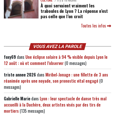
CULTURE
Il y a 18 heures
À quoi servaient vraiment les
traboules de Lyon ? La réponse n’est
pas celle que l’on croit
Toutes les infos
VOUS AVEZ LA PAROLE
foxy69
dans
Une éclipse solaire à 94 % visible depuis Lyon le
12 août : où et comment l’observer
(0 messages)
triste annee 2026
dans
Miribel-Jonage : une fillette de 3 ans
réanimée après une noyade, son pronostic vital engagé
(0
messages)
Gabrielle Marie
dans
Lyon : leur spectacle de danse très mal
accueilli à la Duchère, deux artistes visés par des tirs de
mortiers
(135 messages)