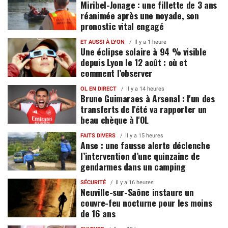
Miribel-Jonage : une fillette de 3 ans
réanimée après une noyade, son
pronostic vital engagé
ET AUSSI À LYON
Il y a 1 heure
Une éclipse solaire à 94 % visible
depuis Lyon le 12 août : où et
comment l’observer
OL EN DIRECT
Il y a 14 heures
Bruno Guimaraes à Arsenal : l'un des
transferts de l'été va rapporter un
beau chèque à l'OL
FAITS DIVERS
Il y a 15 heures
Anse : une fausse alerte déclenche
l’intervention d’une quinzaine de
gendarmes dans un camping
SÉCURITÉ
Il y a 16 heures
Neuville-sur-Saône instaure un
couvre-feu nocturne pour les moins
de 16 ans