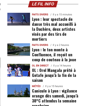
n
LE FIL INFO
1
FAITS DIVERS
Il y a 15 minutes
Lyon : leur spectacle de
danse très mal accueilli à
la Duchère, deux artistes
visés par des tirs de
mortiers
FAITS DIVERS
Il y a 2 heures
Lyon : le ton monte à
Confluence, il reçoit un
coup de couteau à la joue
OL EN DIRECT
Il y a 14 heures
OL : Orel Mangala prêté à
Getafe jusqu’à la fin de la
saison
MÉTÉO
Il y a 15 heures
Canicule à Lyon : vigilance
orange dès samedi, jusqu’à
38°C attendus la semaine
prochaine