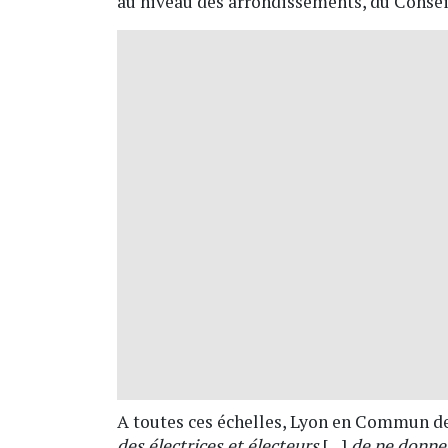
au niveau des arrondissements, du Consei
A toutes ces échelles, Lyon en Commun d
des électrices et électeurs
[…]
de ne donner