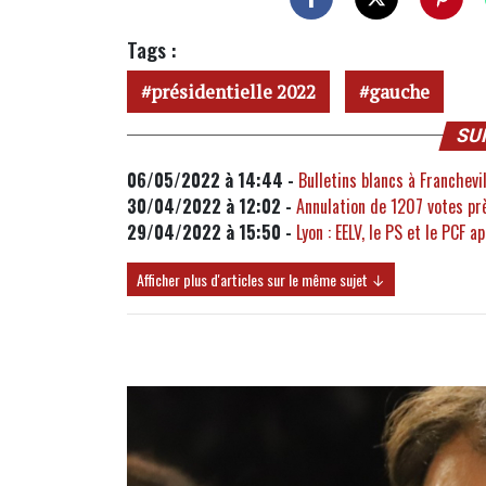
Tags :
présidentielle 2022
gauche
SU
06/05/2022 à 14:44 -
Bulletins blancs à Franchevil
30/04/2022 à 12:02 -
Annulation de 1207 votes prè
29/04/2022 à 15:50 -
Lyon : EELV, le PS et le PCF a
Afficher plus d'articles sur le même sujet ↓