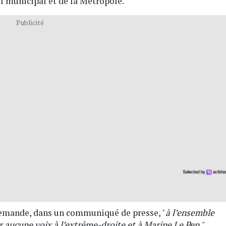
l municipal et de la Métropole.
Publicité
emande, dans un communiqué de presse, "
à l’ensemble
 aucune voix à l’extrême-droite et à Marine Le Pen.
"