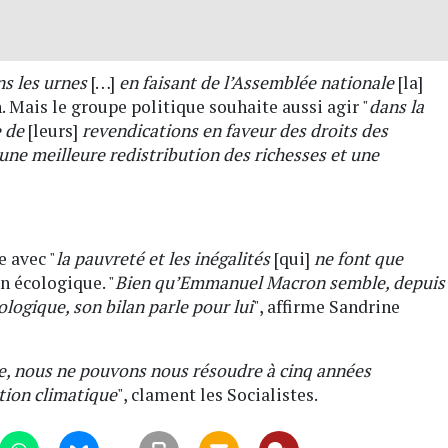
s les urnes
[…]
en faisant de l’Assemblée nationale
[la]
Mais le groupe politique souhaite aussi agir "
dans la
e de
[leurs]
revendications en faveur des droits des
r une meilleure redistribution des richesses et une
e avec "
la pauvreté et les inégalités
[qui]
ne font que
on écologique. "
Bien qu’Emmanuel Macron semble, depuis
ologique, son bilan parle pour lui
", affirme Sandrine
te, nous ne pouvons nous résoudre à cinq années
tion climatique
", clament les Socialistes.