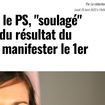
Par
La rédactio
Lundi 25 Avril 2022 à 17h5
 le PS, "soulagé"
 du résultat du
 manifester le 1er