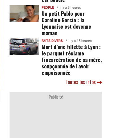
PEOPLE
Il y a 3 heures
Un petit Pablo pour
Caroline Garcia : la
Lyonnaise est devenue
maman
FAITS DIVERS
Il y a 15 heures
Mort d’une fillette à Lyon :
le parquet réclame
l’incarcération de sa mère,
soupçonnée de l'avoir
empoisonnée
Toutes les infos
Publicité