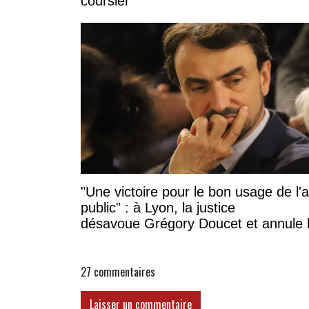
coursier
"Une victoire pour le bon usage de l'
public" : à Lyon, la justice
désavoue Grégory Doucet et annule 
subvention à cette association
27
commentaires
Laisser un commentaire