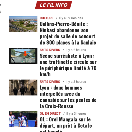
n
LE FIL INFO
6
CULTURE
Il y a 39 minutes
Oullins-Pierre-Bénite :
Ninkasi abandonne son
projet de salle de concert
de 800 places à la Saulaie
FAITS DIVERS
Il y a 2 heures
Scène surréaliste à Lyon :
une trottinette circule sur
le périphérique limité à 70
km/h
FAITS DIVERS
Il y a 3 heures
Lyon : deux hommes
interpellés avec du
cannabis sur les pentes de
la Croix-Rousse
OL EN DIRECT
Il y a 3 heures
OL : Orel Mangala sur le
départ, un prêt à Getafe
est bouclé