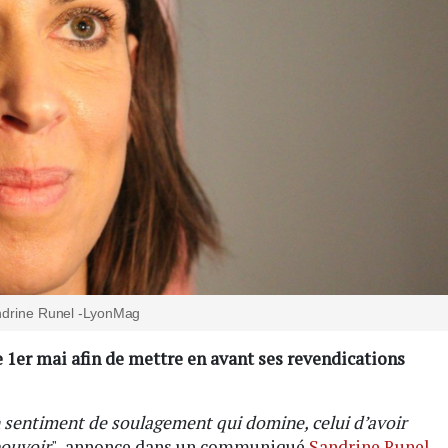
drine Runel -LyonMag
e 1er mai afin de mettre en avant ses revendications
n sentiment de soulagement qui domine, celui d’avoir
pouvoir
", annonce dans un communiqué
Sandrine Runel
,