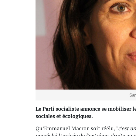
San
Le Parti socialiste annonce se mobiliser l
sociales et écologiques.
Qu’Emmanuel Macron soit réélu, "
c’est u
empêché l’arrivée de l’extrême-droite au 