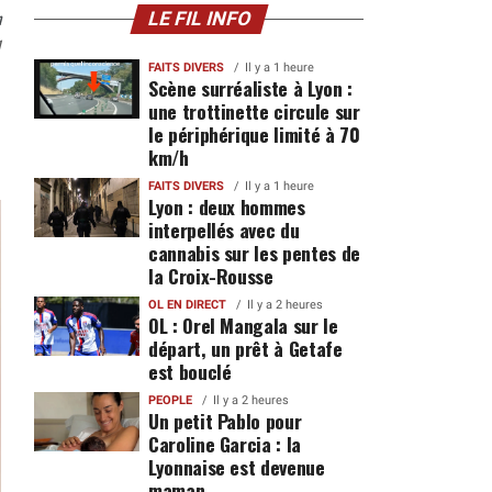
n
LE FIL INFO
1
FAITS DIVERS
Il y a 1 heure
Scène surréaliste à Lyon :
une trottinette circule sur
le périphérique limité à 70
km/h
FAITS DIVERS
Il y a 1 heure
Lyon : deux hommes
interpellés avec du
cannabis sur les pentes de
la Croix-Rousse
OL EN DIRECT
Il y a 2 heures
OL : Orel Mangala sur le
départ, un prêt à Getafe
est bouclé
PEOPLE
Il y a 2 heures
Un petit Pablo pour
Caroline Garcia : la
Lyonnaise est devenue
maman