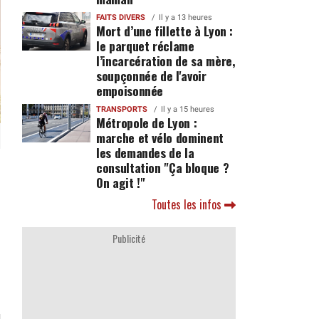
FAITS DIVERS
Il y a 13 heures
Mort d’une fillette à Lyon :
le parquet réclame
l’incarcération de sa mère,
soupçonnée de l'avoir
empoisonnée
TRANSPORTS
Il y a 15 heures
Métropole de Lyon :
marche et vélo dominent
les demandes de la
consultation "Ça bloque ?
On agit !"
Toutes les infos
Publicité