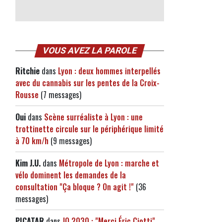
VOUS AVEZ LA PAROLE
Ritchie
dans
Lyon : deux hommes interpellés
avec du cannabis sur les pentes de la Croix-
Rousse
(7 messages)
Oui
dans
Scène surréaliste à Lyon : une
trottinette circule sur le périphérique limité
à 70 km/h
(9 messages)
Kim J.U.
dans
Métropole de Lyon : marche et
vélo dominent les demandes de la
consultation "Ça bloque ? On agit !"
(36
messages)
PICATAR
dans
JO 2030 : "Merci Éric Ciotti",