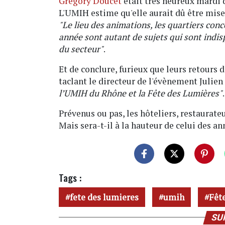
Grégory Doucet
était très heureux mardi d
L'UMIH estime qu'elle aurait dû être mise
"Le lieu des animations, les quartiers co
année sont autant de sujets qui sont indis
du secteur"
.
Et de conclure, furieux que leurs retours d
taclant le directeur de l'évènement Julien
l’UMIH du Rhône et la Fête des Lumières"
.
Prévenus ou pas, les hôteliers, restaurateu
Mais sera-t-il à la hauteur de celui des a
Tags :
fete des lumieres
umih
Fêt
SU