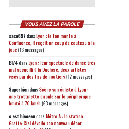
VOUS AVEZ LA PAROLE
saco697
dans
Lyon : le ton monte à
Confluence, il reçoit un coup de couteau à la
joue
(13 messages)
Bl74
dans
Lyon : leur spectacle de danse très
mal accueilli à la Duchère, deux artistes
visés par des tirs de mortiers
(12 messages)
Superbien
dans
Scène surréaliste à Lyon :
une trottinette circule sur le périphérique
limité à 70 km/h
(63 messages)
c est bieeeen
dans
Métro A : la station
Gratte-Ciel dévoile son nouveau décor