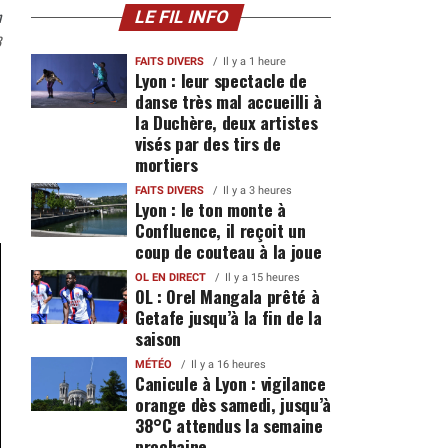
n
LE FIL INFO
3
FAITS DIVERS
Il y a 1 heure
Lyon : leur spectacle de
danse très mal accueilli à
la Duchère, deux artistes
visés par des tirs de
mortiers
FAITS DIVERS
Il y a 3 heures
Lyon : le ton monte à
Confluence, il reçoit un
coup de couteau à la joue
OL EN DIRECT
Il y a 15 heures
OL : Orel Mangala prêté à
Getafe jusqu’à la fin de la
saison
MÉTÉO
Il y a 16 heures
Canicule à Lyon : vigilance
orange dès samedi, jusqu’à
38°C attendus la semaine
prochaine