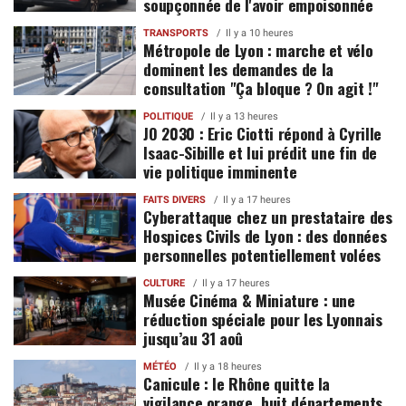
soupçonnée de l'avoir empoisonnée
TRANSPORTS
Il y a 10 heures
Métropole de Lyon : marche et vélo
dominent les demandes de la
consultation "Ça bloque ? On agit !"
POLITIQUE
Il y a 13 heures
JO 2030 : Eric Ciotti répond à Cyrille
Isaac-Sibille et lui prédit une fin de
vie politique imminente
FAITS DIVERS
Il y a 17 heures
Cyberattaque chez un prestataire des
Hospices Civils de Lyon : des données
personnelles potentiellement volées
CULTURE
Il y a 17 heures
Musée Cinéma & Miniature : une
réduction spéciale pour les Lyonnais
jusqu’au 31 aoû
MÉTÉO
Il y a 18 heures
Canicule : le Rhône quitte la
vigilance orange, huit départements