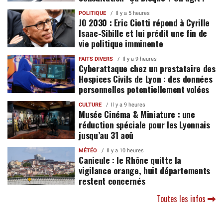
POLITIQUE
Il y a 5 heures
JO 2030 : Eric Ciotti répond à Cyrille
Isaac-Sibille et lui prédit une fin de
vie politique imminente
FAITS DIVERS
Il y a 9 heures
Cyberattaque chez un prestataire des
Hospices Civils de Lyon : des données
personnelles potentiellement volées
CULTURE
Il y a 9 heures
Musée Cinéma & Miniature : une
réduction spéciale pour les Lyonnais
jusqu’au 31 aoû
MÉTÉO
Il y a 10 heures
Canicule : le Rhône quitte la
vigilance orange, huit départements
restent concernés
Toutes les infos