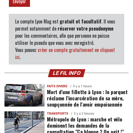
Le compte Lyon Mag est
gratuit et facultatif
. Il vous
permet notamment de
réserver votre pseudonyme
pour les commentaires, afin que personne ne puisse
utiliser le pseudo que vous avez enregistré.
Vous pouvez
créer un compte gratuitement en cliquant
ici
.
LE FIL INFO
FAITS DIVERS
Il y a 1 heure
Mort d’une fillette à Lyon : le parquet
réclame l’incarcération de sa mère,
soupçonnée de l'avoir empoisonnée
TRANSPORTS
Il y a 2 heures
Métropole de Lyon : marche et vélo
dominent les demandes de la
consultation "Ça bloque ? On agit !"