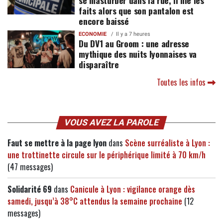
se masturber dans la rue, il nie les
faits alors que son pantalon est
encore baissé
ECONOMIE
Il y a 7 heures
Du DV1 au Groom : une adresse
mythique des nuits lyonnaises va
disparaître
Toutes les infos
VOUS AVEZ LA PAROLE
Faut se mettre à la page lyon
dans
Scène surréaliste à Lyon :
une trottinette circule sur le périphérique limité à 70 km/h
(47 messages)
Solidarité 69
dans
Canicule à Lyon : vigilance orange dès
samedi, jusqu’à 38°C attendus la semaine prochaine
(12
messages)