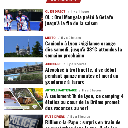
OL EN DIRECT
Il y a 1 heure
OL : Orel Mangala prêté à Getafe
jusqu’à la fin de la saison
MÉTÉO
Il y a 2 heures
Canicule à Lyon : vigilance orange
dès samedi, jusqu’à 38°C attendus la
semaine prochaine
JUDICIAIRE
Il y a 3 heures
Alcoolisé à trottinette, il se débat
pendant quinze minutes et mord un
gendarme à Tarare
ARTICLE PARTENAIRE
Il y a 5 heures
À seulement 1h de Lyon, ce camping 4
étoiles au cœur de la Drôme promet
des vacances au vert
FAITS DIVERS
Il y a 5 heures
Rillieux-la-Pape : surpris en train de