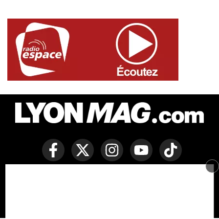
Copyright © Lyon Mag -
Mentions légales
-
Politique des
cookies
-
Contact
-
Conditions générales de vente
Développé par Everlats