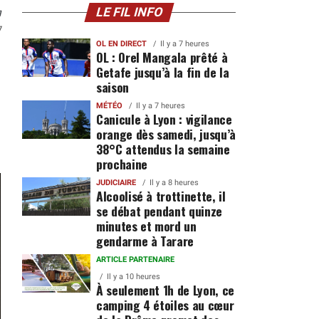
n
LE FIL INFO
7
OL EN DIRECT
Il y a 7 heures
OL : Orel Mangala prêté à
Getafe jusqu’à la fin de la
n
saison
MÉTÉO
Il y a 7 heures
Canicule à Lyon : vigilance
orange dès samedi, jusqu’à
38°C attendus la semaine
prochaine
JUDICIAIRE
Il y a 8 heures
Alcoolisé à trottinette, il
se débat pendant quinze
minutes et mord un
gendarme à Tarare
ARTICLE PARTENAIRE
Il y a 10 heures
À seulement 1h de Lyon, ce
camping 4 étoiles au cœur