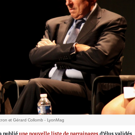
on et Gérard Collomb - LyonMag
a publié
une nouvelle liste de parrainages
d’élus validés