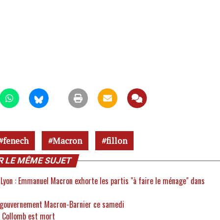
fenech
Macron
fillon
R LE MÊME SUJET
Lyon : Emmanuel Macron exhorte les partis "à faire le ménage" dans
le gouvernement Macron-Barnier ce samedi
d Collomb est mort