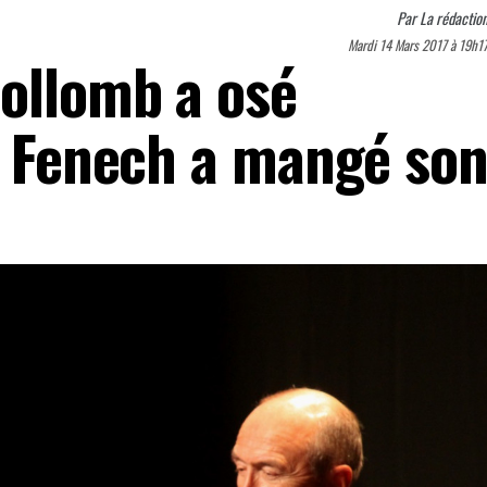
Par
La rédactio
Mardi 14 Mars 2017 à 19h1
Collomb a osé
s, Fenech a mangé so