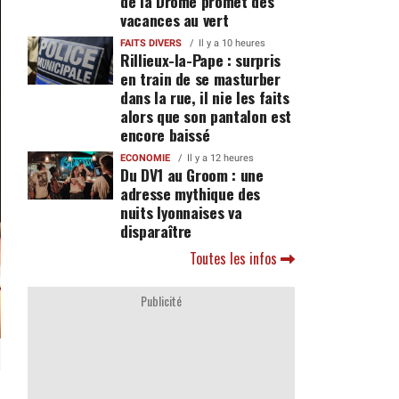
de la Drôme promet des
vacances au vert
FAITS DIVERS
Il y a 10 heures
Rillieux-la-Pape : surpris
en train de se masturber
dans la rue, il nie les faits
alors que son pantalon est
encore baissé
ECONOMIE
Il y a 12 heures
Du DV1 au Groom : une
adresse mythique des
nuits lyonnaises va
disparaître
Toutes les infos
Publicité