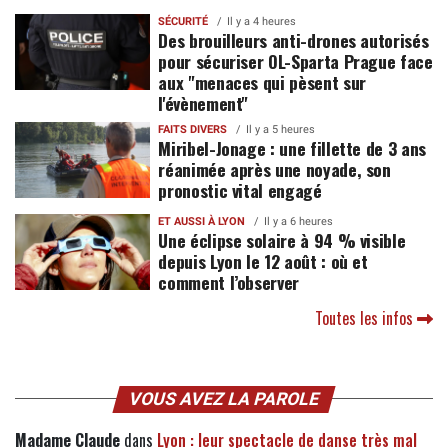
SÉCURITÉ
Il y a 4 heures
Des brouilleurs anti-drones autorisés
pour sécuriser OL-Sparta Prague face
aux "menaces qui pèsent sur
l'évènement"
FAITS DIVERS
Il y a 5 heures
Miribel-Jonage : une fillette de 3 ans
réanimée après une noyade, son
pronostic vital engagé
ET AUSSI À LYON
Il y a 6 heures
Une éclipse solaire à 94 % visible
depuis Lyon le 12 août : où et
comment l’observer
Toutes les infos
VOUS AVEZ LA PAROLE
Madame Claude
dans
Lyon : leur spectacle de danse très mal