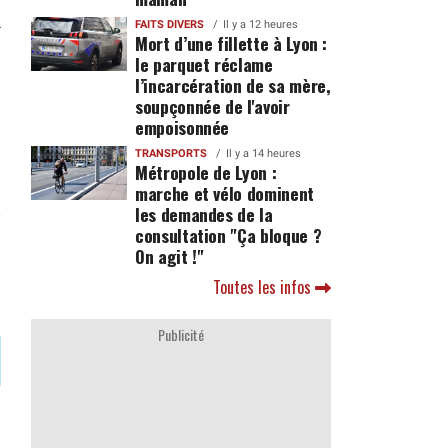
FAITS DIVERS
Il y a 12 heures
Mort d’une fillette à Lyon :
le parquet réclame
l’incarcération de sa mère,
soupçonnée de l'avoir
empoisonnée
TRANSPORTS
Il y a 14 heures
Métropole de Lyon :
marche et vélo dominent
les demandes de la
consultation "Ça bloque ?
On agit !"
Toutes les infos
Publicité