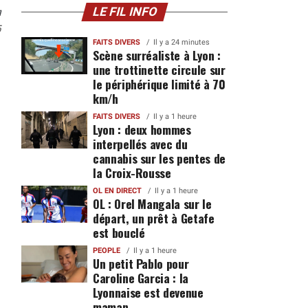
n
LE FIL INFO
5
FAITS DIVERS
Il y a 24 minutes
Scène surréaliste à Lyon :
une trottinette circule sur
le périphérique limité à 70
km/h
FAITS DIVERS
Il y a 1 heure
Lyon : deux hommes
interpellés avec du
cannabis sur les pentes de
la Croix-Rousse
OL EN DIRECT
Il y a 1 heure
OL : Orel Mangala sur le
départ, un prêt à Getafe
est bouclé
PEOPLE
Il y a 1 heure
Un petit Pablo pour
Caroline Garcia : la
Lyonnaise est devenue
maman