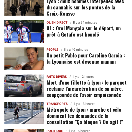
Lyon : deux hommes interpellés avec
du cannabis sur les pentes de la
Croix-Rousse
OL EN DIRECT
Il y a 34 minutes
OL : Orel Mangala sur le départ, un
prêt à Getafe est bouclé
PEOPLE
Il y a 40 minutes
Un petit Pablo pour Caroline Garcia :
la Lyonnaise est devenue maman
FAITS DIVERS
Il y a 12 heures
Mort d’une fillette à Lyon : le parquet
réclame l’incarcération de sa mère,
soupçonnée de l'avoir empoisonnée
TRANSPORTS
Il y a 13 heures
Métropole de Lyon : marche et vélo
dominent les demandes de la
consultation "Ça bloque ? On agit !"
POLITIQUE
Il y a 16 heures