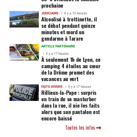
prochaine
JUDICIAIRE
Il y a 15 heures
Alcoolisé à trottinette, il
se débat pendant quinze
minutes et mord un
gendarme à Tarare
ARTICLE PARTENAIRE
Il y a 17 heures
À seulement 1h de Lyon, ce
camping 4 étoiles au cœur
de la Drôme promet des
vacances au vert
FAITS DIVERS
Il y a 17 heures
Rillieux-la-Pape : surpris
en train de se masturber
dans la rue, il nie les faits
alors que son pantalon est
encore baissé
Toutes les infos