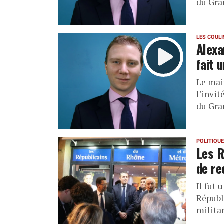
du Gra
LES COUL
Alexa
fait 
Le mai
l'invi
du Gra
POLITIQUE
Les R
de re
Il fut 
Républ
militan