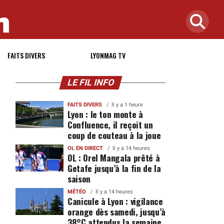
FAITS DIVERS
LYONMAG TV
LE FIL INFO
FAITS DIVERS
Il y a 1 heure
Lyon : le ton monte à
Confluence, il reçoit un
coup de couteau à la joue
OL EN DIRECT
Il y a 14 heures
OL : Orel Mangala prêté à
Getafe jusqu’à la fin de la
saison
MÉTÉO
Il y a 14 heures
Canicule à Lyon : vigilance
orange dès samedi, jusqu’à
38°C attendus la semaine