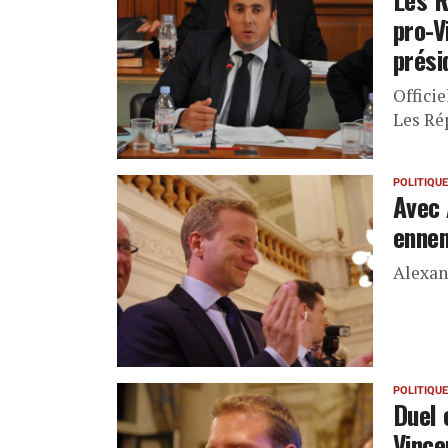
pro-V
prési
Officie
Les Rép
POLITIQUE
Avec 
ennem
Alexan
POLITIQUE
Duel 
Vince