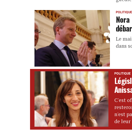
POLITIQUE
Nora 
débar
Le mai
dans s
POLITIQUE
Législ
Aniss
C'est o
restero
n'est p
de leur