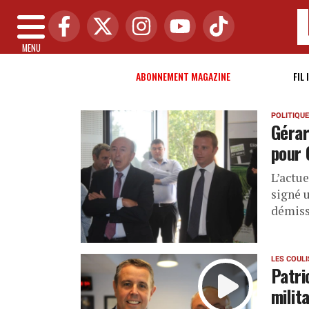
MENU
ABONNEMENT MAGAZINE
FIL 
POLITIQUE
Gérar
pour 
L’actue
signé 
démiss
LES COUL
Patri
milit