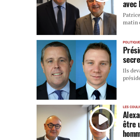
avec 
Patrice
matin 
POLITIQUE
Prési
secre
Ils de
présid
LES COUL
Alexa
être 
homm