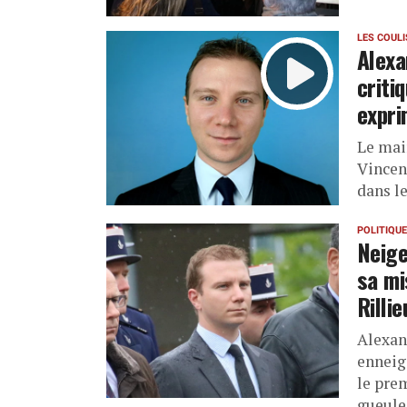
LES COUL
Alexa
criti
expri
Le mai
Vincen
dans l
POLITIQUE
Neige
sa mi
Rillie
Alexan
enneig
le pre
gueule