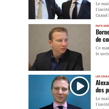
Le mai
l'invit
Grand 
FAITS DIV
Borne
de co
Ce mar
le sec
LES COUL
Alexa
des p
Le mai
l'invi