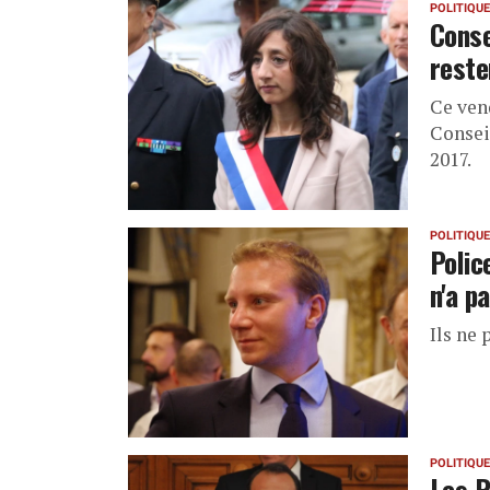
POLITIQUE
Conse
reste
Ce vend
Consei
2017.
POLITIQUE
Polic
n'a p
Ils ne
POLITIQUE
Les R