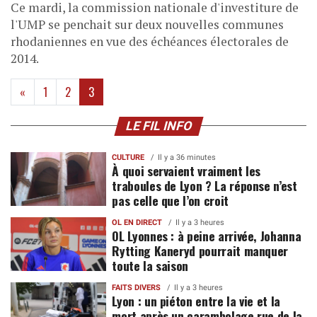
Ce mardi, la commission nationale d'investiture de
l'UMP se penchait sur deux nouvelles communes
rhodaniennes en vue des échéances électorales de
2014.
(current)
«
1
2
3
LE FIL INFO
CULTURE
Il y a 36 minutes
À quoi servaient vraiment les
traboules de Lyon ? La réponse n’est
pas celle que l’on croit
OL EN DIRECT
Il y a 3 heures
OL Lyonnes : à peine arrivée, Johanna
Rytting Kaneryd pourrait manquer
toute la saison
FAITS DIVERS
Il y a 3 heures
Lyon : un piéton entre la vie et la
mort après un carambolage rue de la