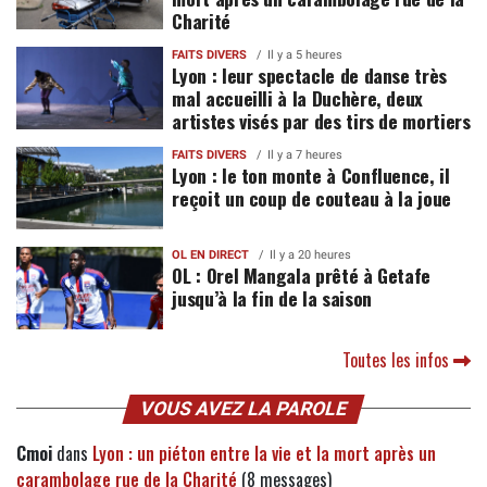
Charité
FAITS DIVERS
Il y a 5 heures
Lyon : leur spectacle de danse très
mal accueilli à la Duchère, deux
artistes visés par des tirs de mortiers
FAITS DIVERS
Il y a 7 heures
Lyon : le ton monte à Confluence, il
reçoit un coup de couteau à la joue
OL EN DIRECT
Il y a 20 heures
OL : Orel Mangala prêté à Getafe
jusqu’à la fin de la saison
Toutes les infos
VOUS AVEZ LA PAROLE
Cmoi
dans
Lyon : un piéton entre la vie et la mort après un
carambolage rue de la Charité
(8 messages)