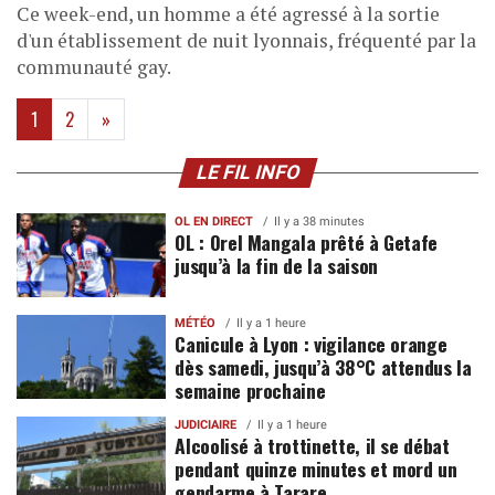
Ce week-end, un homme a été agressé à la sortie
d'un établissement de nuit lyonnais, fréquenté par la
communauté gay.
(current)
1
2
»
LE FIL INFO
OL EN DIRECT
Il y a 38 minutes
OL : Orel Mangala prêté à Getafe
jusqu’à la fin de la saison
MÉTÉO
Il y a 1 heure
Canicule à Lyon : vigilance orange
dès samedi, jusqu’à 38°C attendus la
semaine prochaine
JUDICIAIRE
Il y a 1 heure
Alcoolisé à trottinette, il se débat
pendant quinze minutes et mord un
gendarme à Tarare