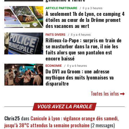
ARTICLE PARTENAIRE
Il y a 3 heures
À seulement 1h de Lyon, ce camping 4
étoiles au cœur de la Drôme promet
des vacances au vert
FAITS DIVERS
Il y a 4 heures
Rillieux-la-Pape : surpris en train de
se masturber dans la rue, il nie les
faits alors que son pantalon est
encore baissé
ECONOMIE
Il y a 6 heures
Du DV1 au Groom : une adresse
mythique des nuits lyonnaises va
disparaître
Toutes les infos
VOUS AVEZ LA PAROLE
Chris25
dans
Canicule à Lyon : vigilance orange dès samedi,
jusqu’à 38°C attendus la semaine prochaine
(2 messages)