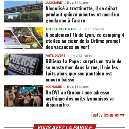
JUDICIAIRE
Il y a 11 heures
Alcoolisé à trottinette, il se débat
pendant quinze minutes et mord un
gendarme à Tarare
ARTICLE PARTENAIRE
Il y a 13 heures
À seulement 1h de Lyon, ce camping 4
étoiles au cœur de la Drôme promet
des vacances au vert
FAITS DIVERS
Il y a 13 heures
Rillieux-la-Pape : surpris en train de
se masturber dans la rue, il nie les
faits alors que son pantalon est
encore baissé
ECONOMIE
Il y a 15 heures
Du DV1 au Groom : une adresse
mythique des nuits lyonnaises va
disparaître
Toutes les infos
VOUS AVEZ LA PAROLE