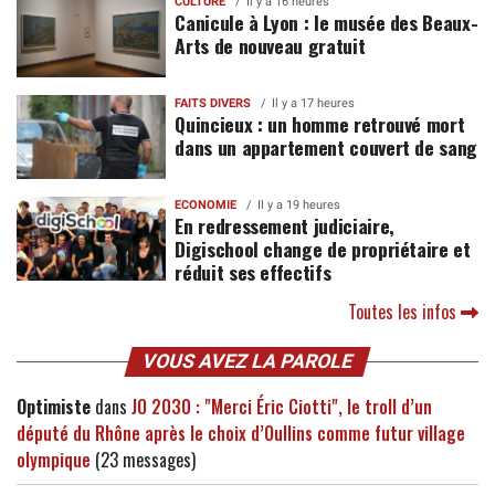
CULTURE
Il y a 16 heures
Canicule à Lyon : le musée des Beaux-
Arts de nouveau gratuit
FAITS DIVERS
Il y a 17 heures
Quincieux : un homme retrouvé mort
dans un appartement couvert de sang
ECONOMIE
Il y a 19 heures
En redressement judiciaire,
Digischool change de propriétaire et
réduit ses effectifs
Toutes les infos
VOUS AVEZ LA PAROLE
Optimiste
dans
JO 2030 : "Merci Éric Ciotti", le troll d’un
député du Rhône après le choix d’Oullins comme futur village
olympique
(23 messages)