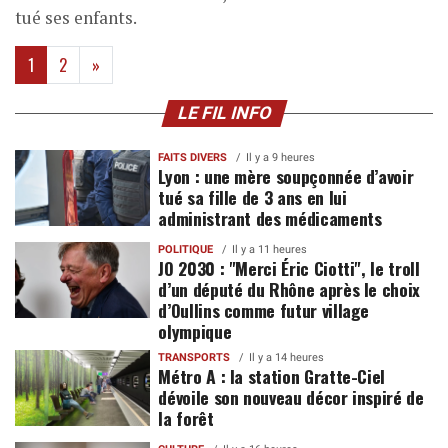
tué ses enfants.
(current)
1
2
»
LE FIL INFO
FAITS DIVERS
Il y a 9 heures
Lyon : une mère soupçonnée d’avoir
tué sa fille de 3 ans en lui
administrant des médicaments
POLITIQUE
Il y a 11 heures
JO 2030 : "Merci Éric Ciotti", le troll
d’un député du Rhône après le choix
d’Oullins comme futur village
olympique
TRANSPORTS
Il y a 14 heures
Métro A : la station Gratte-Ciel
dévoile son nouveau décor inspiré de
la forêt