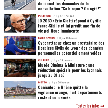
dominent les demandes de la
consultation "Ça bloque ? On agit !"
POLITIQUE
Il y a 15 heures
JO 2030 : Eric Ciotti répond à Cyrille
Isaac-Sibille et lui prédit une fin de
vie politique imminente
FAITS DIVERS
Il y a 18 heures
Cyberattaque chez un prestataire des
Hospices Civils de Lyon : des données
personnelles potentiellement volées
CULTURE
Il y a 19 heures
Musée Cinéma & Miniature : une
réduction spéciale pour les Lyonnais
jusqu’au 31 aoû
MÉTÉO
Il y a 20 heures
Canicule : le Rhône quitte la
vigilance orange, huit départements
restent concernés
Toutes les infos