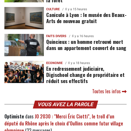
CULTURE
Il y a 15 heures
Canicule à Lyon : le musée des Beaux-
Arts de nouveau gratuit
FAITS DIVERS
Il y a 16 heures
Quincieux : un homme retrouvé mort
dans un appartement couvert de sang
ECONOMIE
Il y a 18 heures
En redressement judiciaire,
Digischool change de propriétaire et
réduit ses effectifs
Toutes les infos
VOUS AVEZ LA PAROLE
Optimiste
dans
JO 2030 : "Merci Éric Ciotti", le troll d’un
député du Rhône après le choix d’Oullins comme futur village
olympique
(23 messages)