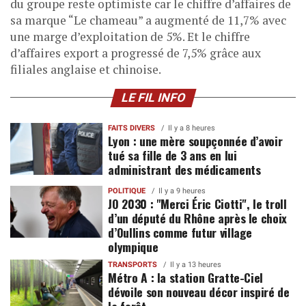
du groupe reste optimiste car le chiffre d’affaires de
sa marque “Le chameau” a augmenté de 11,7% avec
une marge d’exploitation de 5%. Et le chiffre
d’affaires export a progressé de 7,5% grâce aux
filiales anglaise et chinoise.
LE FIL INFO
FAITS DIVERS
Il y a 8 heures
Lyon : une mère soupçonnée d’avoir
tué sa fille de 3 ans en lui
administrant des médicaments
POLITIQUE
Il y a 9 heures
JO 2030 : "Merci Éric Ciotti", le troll
d’un député du Rhône après le choix
d’Oullins comme futur village
olympique
TRANSPORTS
Il y a 13 heures
Métro A : la station Gratte-Ciel
dévoile son nouveau décor inspiré de
la forêt