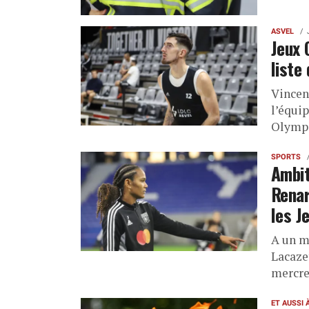
ASVEL
Jeux 
liste
Vincen
l’équip
Olympi
SPORTS
Ambit
Renar
les J
A un m
Lacaze
mercre
ET AUSSI 