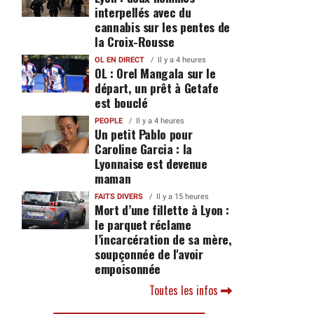
interpellés avec du
cannabis sur les pentes de
la Croix-Rousse
OL EN DIRECT
Il y a 4 heures
OL : Orel Mangala sur le
départ, un prêt à Getafe
est bouclé
PEOPLE
Il y a 4 heures
Un petit Pablo pour
Caroline Garcia : la
Lyonnaise est devenue
maman
FAITS DIVERS
Il y a 15 heures
Mort d’une fillette à Lyon :
le parquet réclame
l’incarcération de sa mère,
soupçonnée de l'avoir
empoisonnée
Toutes les infos