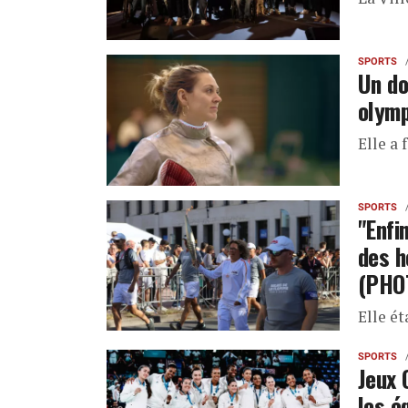
SPORTS
Un do
olymp
Elle a 
SPORTS
"Enfi
des h
(PHO
Elle ét
SPORTS
Jeux 
les é