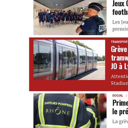
Jeux 
footb
Les Je
premie
TRANSPOR
Grève 
tramw
JO à 
Attenti
Stadiu
SOCIAL
Prime
le pr
La grè