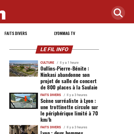
FAITS DIVERS
LYONMAG TV
LE FIL INFO
CULTURE
Il y a 1 heure
Oullins-Pierre-Bénite :
Ninkasi abandonne son
projet de salle de concert
de 800 places à la Saulaie
FAITS DIVERS
Il y a 3 heures
Scène surréaliste à Lyon :
une trottinette circule sur
le périphérique limité à 70
km/h
FAITS DIVERS
Il y a 3 heures
Lyon : deux hommes