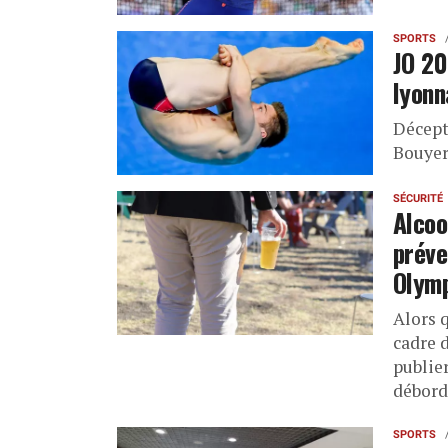
SPORTS
JO 20
lyonn
Décept
Bouyer
SÉCURITÉ
Alcoo
préve
Olym
Alors 
cadre 
publie
débord
SPORTS