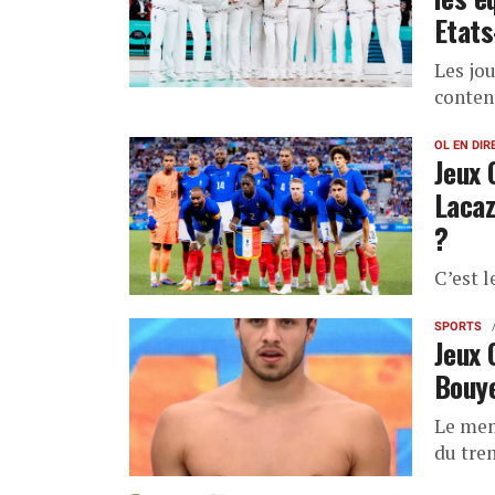
Etats
Les jo
conten
OL EN DIR
Jeux 
Lacaz
?
C’est l
SPORTS
Jeux 
Bouye
Le mem
du tre