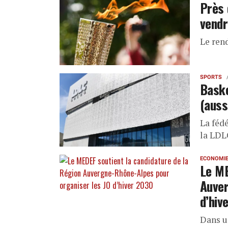
Près 
vendr
Le ren
SPORTS
Baske
(auss
La féd
la LDL
ECONOMI
Le ME
Auver
d’hiv
Dans 