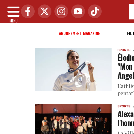
MENU
ABONNEMENT MAGAZINE
FIL 
SPORTS
Élodi
"Mon 
Angel
L'athlè
pentat
SPORTS
Alexa
l'honn
La Vill