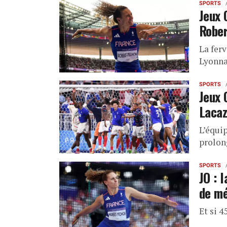
SPORTS
Jeux 
Rober
La ferv
Lyonna
SPORTS
Jeux 
Lacaz
L’équi
prolon
SPORTS
JO : 
de mé
Et si 4