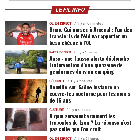
LE FIL INFO
OL EN DIRECT
Il y a 40 minutes
Bruno Guimaraes à Arsenal : l'un des
transferts de l'été va rapporter un
beau chèque à l'OL
FAITS DIVERS
Il y a 1 heure
Anse : une fausse alerte déclenche
l’intervention d’une quinzaine de
gendarmes dans un camping
SÉCURITÉ
Il y a 2 heures
Neuville-sur-Saône instaure un
couvre-feu nocturne pour les moins
de 16 ans
CULTURE
Il y a 4 heures
À quoi servaient vraiment les
traboules de Lyon ? La réponse n’est
pas celle que l’on croit
OL EN DIRECT
Il y a 7 heures