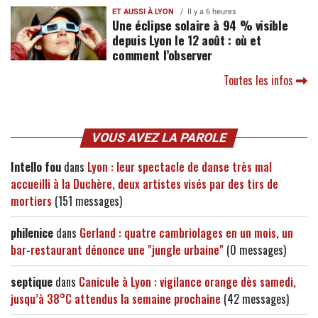
ET AUSSI À LYON
Il y a 6 heures
Une éclipse solaire à 94 % visible
depuis Lyon le 12 août : où et
comment l’observer
Toutes les infos
VOUS AVEZ LA PAROLE
Intello fou
dans
Lyon : leur spectacle de danse très mal
accueilli à la Duchère, deux artistes visés par des tirs de
mortiers
(151 messages)
philenice
dans
Gerland : quatre cambriolages en un mois, un
bar-restaurant dénonce une "jungle urbaine"
(0 messages)
septique
dans
Canicule à Lyon : vigilance orange dès samedi,
jusqu’à 38°C attendus la semaine prochaine
(42 messages)