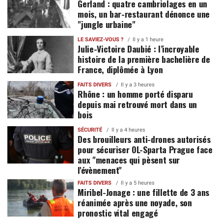
Gerland : quatre cambriolages en un
mois, un bar-restaurant dénonce une
"jungle urbaine"
LE SAVIEZ-VOUS ?
Il y a 1 heure
Julie-Victoire Daubié : l’incroyable
histoire de la première bachelière de
France, diplômée à Lyon
FAITS DIVERS
Il y a 3 heures
Rhône : un homme porté disparu
depuis mai retrouvé mort dans un
bois
SÉCURITÉ
Il y a 4 heures
Des brouilleurs anti-drones autorisés
pour sécuriser OL-Sparta Prague face
aux "menaces qui pèsent sur
l'évènement"
FAITS DIVERS
Il y a 5 heures
Miribel-Jonage : une fillette de 3 ans
réanimée après une noyade, son
pronostic vital engagé