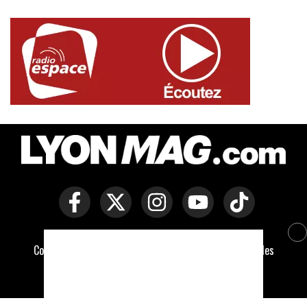
Copyright © Lyon Mag -
Mentions légales
-
Politique des
cookies
-
Contact
-
Conditions générales de vente
Développé par Everlats