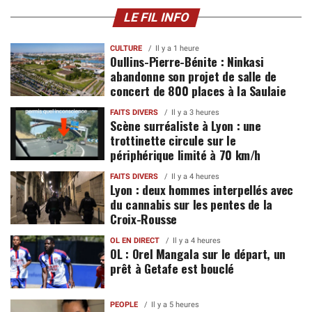
LE FIL INFO
CULTURE
Il y a 1 heure
Oullins-Pierre-Bénite : Ninkasi
abandonne son projet de salle de
concert de 800 places à la Saulaie
FAITS DIVERS
Il y a 3 heures
Scène surréaliste à Lyon : une
trottinette circule sur le
périphérique limité à 70 km/h
FAITS DIVERS
Il y a 4 heures
Lyon : deux hommes interpellés avec
du cannabis sur les pentes de la
Croix-Rousse
OL EN DIRECT
Il y a 4 heures
OL : Orel Mangala sur le départ, un
prêt à Getafe est bouclé
PEOPLE
Il y a 5 heures