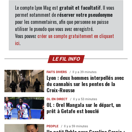
Le compte Lyon Mag est
gratuit et facultatif
. Il vous
permet notamment de
réserver votre pseudonyme
pour les commentaires, afin que personne ne puisse
utiliser le pseudo que vous avez enregistré.
Vous pouvez
créer un compte gratuitement en cliquant
ici
.
LE FIL INFO
FAITS DIVERS
Il y a 39 minutes
Lyon : deux hommes interpellés avec
du cannabis sur les pentes de la
Croix-Rousse
OL EN DIRECT
Il y a 53 minutes
OL : Orel Mangala sur le départ, un
prêt à Getafe est bouclé
PEOPLE
Il y a 59 minutes
Un petit Pablo pour Caroline Garcia :