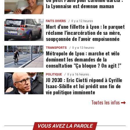
la Lyonnaise est devenue maman
FAITS DIVERS
Il y a 12 heures
Mort d’une fillette à Lyon : le parquet
réclame l’incarcération de sa mère,
soupçonnée de l'avoir empoisonnée
TRANSPORTS
Il y a 13 heures
Métropole de Lyon : marche et vélo
dominent les demandes de la
consultation "Ça bloque ? On agit !"
POLITIQUE
Il y a 16 heures
JO 2030 : Eric Ciotti répond à Cyrille
Isaac-Sibille et lui prédit une fin de
vie politique imminente
Toutes les infos
VOUS AVEZ LA PAROLE