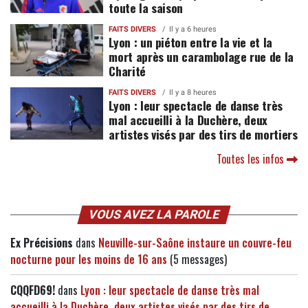
toute la saison
FAITS DIVERS
Il y a 6 heures
Lyon : un piéton entre la vie et la
mort après un carambolage rue de la
Charité
FAITS DIVERS
Il y a 8 heures
Lyon : leur spectacle de danse très
mal accueilli à la Duchère, deux
artistes visés par des tirs de mortiers
Toutes les infos
VOUS AVEZ LA PAROLE
Ex Précisions
dans
Neuville-sur-Saône instaure un couvre-feu
nocturne pour les moins de 16 ans
(5 messages)
CQQFD69!
dans
Lyon : leur spectacle de danse très mal
accueilli à la Duchère, deux artistes visés par des tirs de