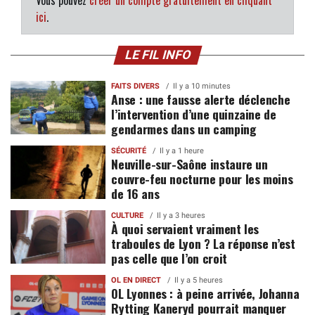
Vous pouvez
créer un compte gratuitement en cliquant
ici
.
LE FIL INFO
FAITS DIVERS
Il y a 10 minutes
Anse : une fausse alerte déclenche
l’intervention d’une quinzaine de
gendarmes dans un camping
SÉCURITÉ
Il y a 1 heure
Neuville-sur-Saône instaure un
couvre-feu nocturne pour les moins
de 16 ans
CULTURE
Il y a 3 heures
À quoi servaient vraiment les
traboules de Lyon ? La réponse n’est
pas celle que l’on croit
OL EN DIRECT
Il y a 5 heures
OL Lyonnes : à peine arrivée, Johanna
Rytting Kaneryd pourrait manquer