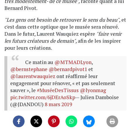
très modestement- de ce musée",
raconte quant à lui
Bernard Pivot.
"Les gens ont besoin de retrouver le sens du beau",
et
c'est dans cette optique que le musée sera rénové.
Dans le futur, Laurent Wauquiez espère
"faire venir
les futurs créateurs de demain",
afin de les inspirer
pour leurs créations.
Ce matin au
@MTMADLyon
,
@bernstephane
@bernardpivot1
et
@laurentwauquiez
ont réaffirmé leur
engagement pour rénover, « et pas seulement
sauver », le
#MuséeDesTissus
@lyonmag
pic.twitter.com/6jDErAoSkp
— Julien Damboise
(@JDANDOU)
8 mars 2019