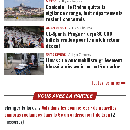
MÉTÉO
Il y a 7 heures
Canicule : le Rhône quitte la
vigilance orange, huit départements
restent concernés
OL EN DIRECT
Il y a 7 heures
OL-Sparta Prague : déjà 30 000
billets vendus pour le match retour
décisif
FAITS DIVERS
Il y a 7 heures
Limas : un automobiliste grièvement
blessé après avoir percuté un arbre
Toutes les infos
VOUS AVEZ LA PAROLE
changer la loi
dans
Vols dans les commerces : de nouvelles
caméras réclamées dans le 6e arrondissement de Lyon
(21
messages)