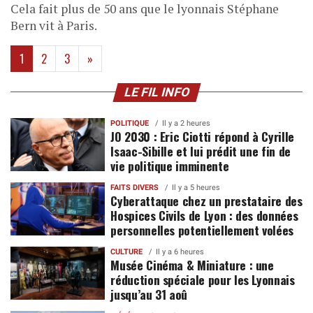
Cela fait plus de 50 ans que le lyonnais Stéphane
Bern vit à Paris.
(current)
1
2
3
»
LE FIL INFO
POLITIQUE
Il y a 2 heures
JO 2030 : Eric Ciotti répond à Cyrille
Isaac-Sibille et lui prédit une fin de
vie politique imminente
FAITS DIVERS
Il y a 5 heures
Cyberattaque chez un prestataire des
Hospices Civils de Lyon : des données
personnelles potentiellement volées
CULTURE
Il y a 6 heures
Musée Cinéma & Miniature : une
réduction spéciale pour les Lyonnais
jusqu’au 31 aoû