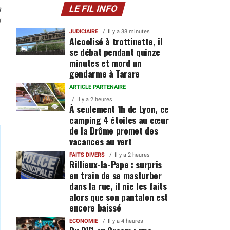
n
LE FIL INFO
1
JUDICIAIRE
Il y a 38 minutes
Alcoolisé à trottinette, il
se débat pendant quinze
minutes et mord un
gendarme à Tarare
ARTICLE PARTENAIRE
Il y a 2 heures
À seulement 1h de Lyon, ce
camping 4 étoiles au cœur
de la Drôme promet des
vacances au vert
FAITS DIVERS
Il y a 2 heures
Rillieux-la-Pape : surpris
en train de se masturber
dans la rue, il nie les faits
alors que son pantalon est
encore baissé
ECONOMIE
Il y a 4 heures