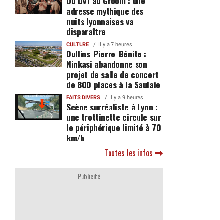
Du DV1 au Groom : une
adresse mythique des
nuits lyonnaises va
disparaître
CULTURE
Il y a 7 heures
Oullins-Pierre-Bénite :
Ninkasi abandonne son
projet de salle de concert
de 800 places à la Saulaie
FAITS DIVERS
Il y a 9 heures
Scène surréaliste à Lyon :
une trottinette circule sur
le périphérique limité à 70
km/h
Toutes les infos
Publicité