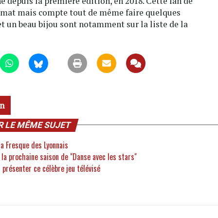
e depuis la première édition, en 2018. Cette fan de
ymat mais compte tout de même faire quelques
t un beau bijou sont notamment sur la liste de la
rn
R LE MÊME SUJET
la Fresque des Lyonnais
la prochaine saison de "Danse avec les stars"
présenter ce célèbre jeu télévisé