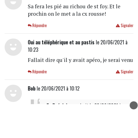
Sa fera les pié au richou de st foy. Et le
prochin on le met a la cx rousse!
Répondre
Signaler
Oui au téléphérique et au pastis
le 20/06/2021 à
10:23
Fallait dire qu'il y avait apéro, je serai venu
Répondre
Signaler
Bob
le 20/06/2021 à 10:12
Ex Précisions
a écrit
le 20/06/2021 à
08h34
GC n'a-t-il pas sa maison sur le tracé
justement ??