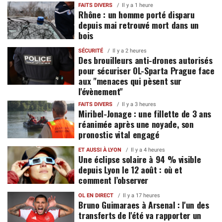
FAITS DIVERS
Il y a 1 heure
Rhône : un homme porté disparu
depuis mai retrouvé mort dans un
bois
SÉCURITÉ
Il y a 2 heures
Des brouilleurs anti-drones autorisés
pour sécuriser OL-Sparta Prague face
aux "menaces qui pèsent sur
l'évènement"
FAITS DIVERS
Il y a 3 heures
Miribel-Jonage : une fillette de 3 ans
réanimée après une noyade, son
pronostic vital engagé
ET AUSSI À LYON
Il y a 4 heures
Une éclipse solaire à 94 % visible
depuis Lyon le 12 août : où et
comment l’observer
OL EN DIRECT
Il y a 17 heures
Bruno Guimaraes à Arsenal : l'un des
transferts de l'été va rapporter un