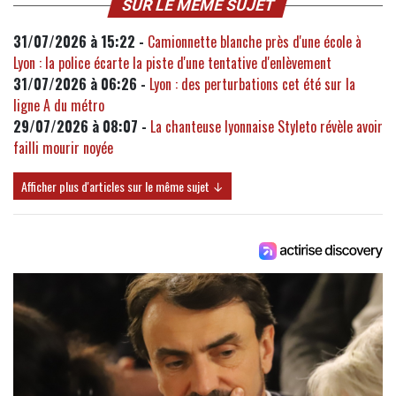
SUR LE MÊME SUJET
31/07/2026 à 15:22 -
Camionnette blanche près d'une école à
Lyon : la police écarte la piste d'une tentative d'enlèvement
31/07/2026 à 06:26 -
Lyon : des perturbations cet été sur la
ligne A du métro
29/07/2026 à 08:07 -
La chanteuse lyonnaise Styleto révèle avoir
failli mourir noyée
Afficher plus d'articles sur le même sujet ↓