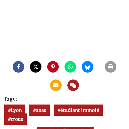
Tags :
Lyon
anas
étudiant immolé
crous