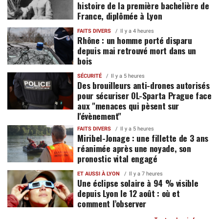
histoire de la première bachelière de
France, diplômée à Lyon
FAITS DIVERS
Il y a 4 heures
Rhône : un homme porté disparu
depuis mai retrouvé mort dans un
bois
SÉCURITÉ
Il y a 5 heures
Des brouilleurs anti-drones autorisés
pour sécuriser OL-Sparta Prague face
aux "menaces qui pèsent sur
l'évènement"
FAITS DIVERS
Il y a 5 heures
Miribel-Jonage : une fillette de 3 ans
réanimée après une noyade, son
pronostic vital engagé
ET AUSSI À LYON
Il y a 7 heures
Une éclipse solaire à 94 % visible
depuis Lyon le 12 août : où et
comment l’observer