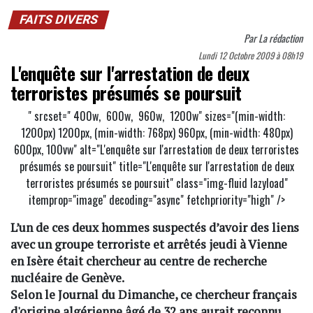
FAITS DIVERS
Par
La rédaction
Lundi 12 Octobre 2009 à 08h19
L'enquête sur l'arrestation de deux
terroristes présumés se poursuit
" srcset="
400w,
600w,
960w,
1200w" sizes="(min-width:
1200px) 1200px, (min-width: 768px) 960px, (min-width: 480px)
600px, 100vw" alt="L'enquête sur l'arrestation de deux terroristes
présumés se poursuit" title="L'enquête sur l'arrestation de deux
terroristes présumés se poursuit" class="img-fluid lazyload"
itemprop="image" decoding="async" fetchpriority="high" />
L’un de ces deux hommes suspectés d’avoir des liens
avec un groupe terroriste et arrêtés jeudi à Vienne
en Isère était chercheur au centre de recherche
nucléaire de Genève.
Selon le Journal du Dimanche, ce chercheur français
d'origine algérienne âgé de 32 ans aurait reconnu