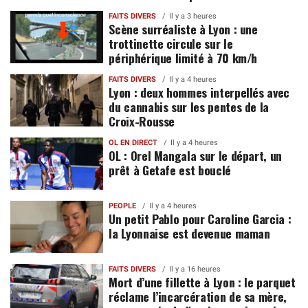
FAITS DIVERS
Il y a 3 heures
Scène surréaliste à Lyon : une
trottinette circule sur le
périphérique limité à 70 km/h
FAITS DIVERS
Il y a 4 heures
Lyon : deux hommes interpellés avec
du cannabis sur les pentes de la
Croix-Rousse
OL EN DIRECT
Il y a 4 heures
OL : Orel Mangala sur le départ, un
prêt à Getafe est bouclé
PEOPLE
Il y a 4 heures
Un petit Pablo pour Caroline Garcia :
la Lyonnaise est devenue maman
FAITS DIVERS
Il y a 16 heures
Mort d’une fillette à Lyon : le parquet
réclame l’incarcération de sa mère,