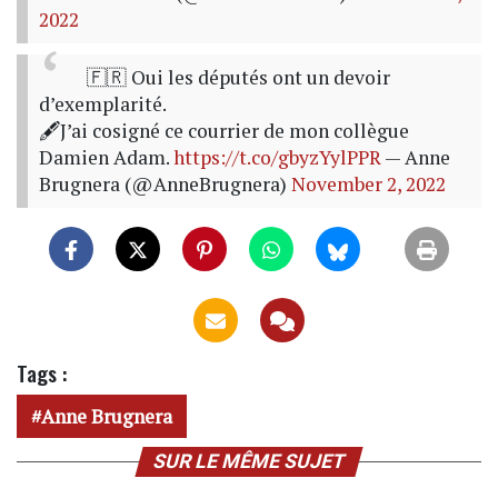
2022
🇫🇷 Oui les députés ont un devoir
d’exemplarité.
🖋J’ai cosigné ce courrier de mon collègue
Damien Adam.
https://t.co/gbyzYylPPR
— Anne
Brugnera (@AnneBrugnera)
November 2, 2022
Tags :
Anne Brugnera
SUR LE MÊME SUJET