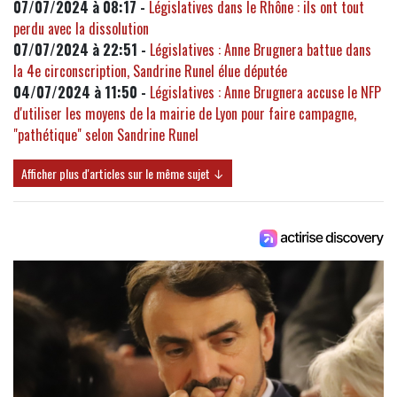
07/07/2024 à 08:17 -
Législatives dans le Rhône : ils ont tout
perdu avec la dissolution
07/07/2024 à 22:51 -
Législatives : Anne Brugnera battue dans
la 4e circonscription, Sandrine Runel élue députée
04/07/2024 à 11:50 -
Législatives : Anne Brugnera accuse le NFP
d'utiliser les moyens de la mairie de Lyon pour faire campagne,
"pathétique" selon Sandrine Runel
Afficher plus d'articles sur le même sujet ↓