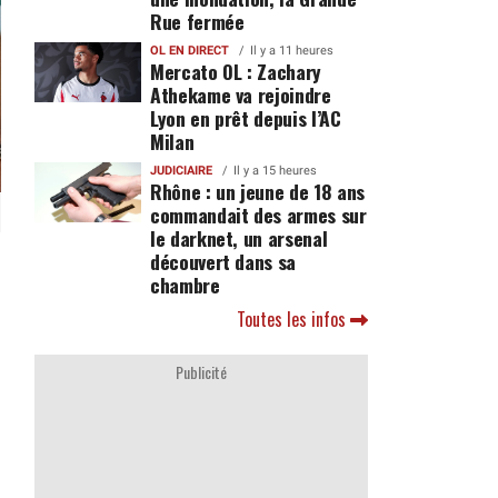
Rue fermée
OL EN DIRECT
Il y a 11 heures
Mercato OL : Zachary
Athekame va rejoindre
Lyon en prêt depuis l’AC
Milan
JUDICIAIRE
Il y a 15 heures
Rhône : un jeune de 18 ans
commandait des armes sur
le darknet, un arsenal
découvert dans sa
chambre
Toutes les infos
Publicité