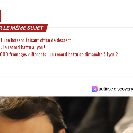
R LE MÊME SUJET
t une boisson faisant office de dessert
 le record battu à Lyon !
1000 fromages différents : un record battu ce dimanche à Lyon ?