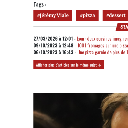
Tags :
Jérémy Viale
pizza
dessert
SU
27/03/2026 à 12:01 -
Lyon : deux cousines imaginen
09/10/2023 à 12:48 -
1001 fromages sur une pizza :
06/10/2023 à 16:43 -
Une pizza garnie de plus de 
Afficher plus d'articles sur le même sujet ↓