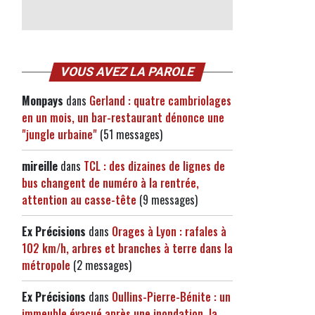
VOUS AVEZ LA PAROLE
Monpays
dans
Gerland : quatre cambriolages
en un mois, un bar-restaurant dénonce une
"jungle urbaine"
(51 messages)
mireille
dans
TCL : des dizaines de lignes de
bus changent de numéro à la rentrée,
attention au casse-tête
(9 messages)
Ex Précisions
dans
Orages à Lyon : rafales à
102 km/h, arbres et branches à terre dans la
métropole
(2 messages)
Ex Précisions
dans
Oullins-Pierre-Bénite : un
immeuble évacué après une inondation, la