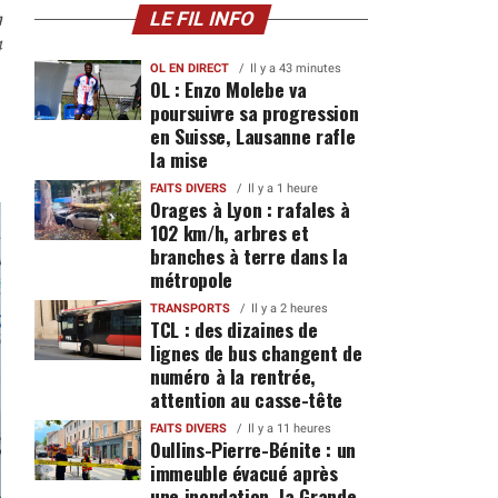
n
LE FIL INFO
4
OL EN DIRECT
Il y a 43 minutes
OL : Enzo Molebe va
poursuivre sa progression
en Suisse, Lausanne rafle
la mise
FAITS DIVERS
Il y a 1 heure
Orages à Lyon : rafales à
102 km/h, arbres et
branches à terre dans la
métropole
TRANSPORTS
Il y a 2 heures
TCL : des dizaines de
lignes de bus changent de
numéro à la rentrée,
attention au casse-tête
FAITS DIVERS
Il y a 11 heures
Oullins-Pierre-Bénite : un
immeuble évacué après
une inondation, la Grande