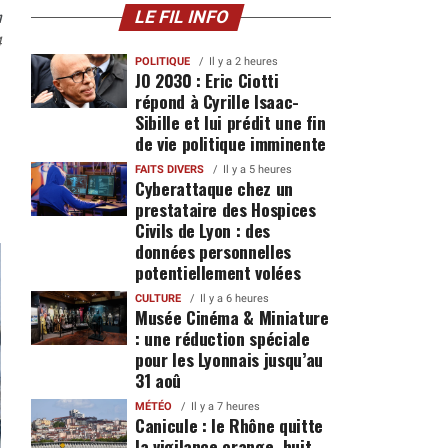
n
LE FIL INFO
4
POLITIQUE
Il y a 2 heures
JO 2030 : Eric Ciotti
répond à Cyrille Isaac-
Sibille et lui prédit une fin
de vie politique imminente
FAITS DIVERS
Il y a 5 heures
Cyberattaque chez un
prestataire des Hospices
Civils de Lyon : des
données personnelles
potentiellement volées
CULTURE
Il y a 6 heures
Musée Cinéma & Miniature
: une réduction spéciale
pour les Lyonnais jusqu’au
31 aoû
MÉTÉO
Il y a 7 heures
Canicule : le Rhône quitte
la vigilance orange, huit