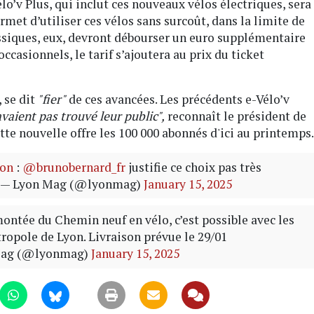
lo’v Plus, qui inclut ces nouveaux vélos électriques, sera
rmet d’utiliser ces vélos sans surcoût, dans la limite de
lassiques, eux, devront débourser un euro supplémentaire
occasionnels, le tarif s’ajoutera au prix du ticket
 se dit
"fier"
de ces avancées. Les précédents e-Vélo’v
avaient pas trouvé leur public",
reconnaît le président de
tte nouvelle offre les 100 000 abonnés d'ici au printemps.
yon
:
@brunobernard_fr
justifie ce choix pas très
— Lyon Mag (@lyonmag)
January 15, 2025
 montée du Chemin neuf en vélo, c’est possible avec les
tropole de Lyon. Livraison prévue le 29/01
Mag (@lyonmag)
January 15, 2025