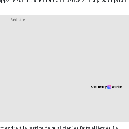
 rappelle son attachement à la justice et à la présomption
Publicité
iendra à la justice de qualifier les faits allégués. La