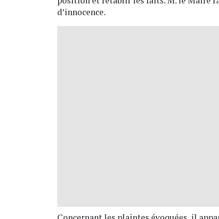
position et rétablir les faits. M. le Maire
d’innocence.
Concernant les plaintes évoquées, il appart