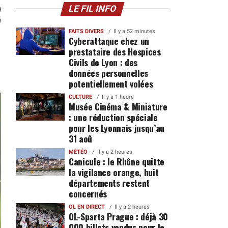
n
LE FIL INFO
0
FAITS DIVERS
Il y a 52 minutes
Cyberattaque chez un
prestataire des Hospices
Civils de Lyon : des
données personnelles
potentiellement volées
CULTURE
Il y a 1 heure
Musée Cinéma & Miniature
: une réduction spéciale
pour les Lyonnais jusqu’au
31 aoû
MÉTÉO
Il y a 2 heures
Canicule : le Rhône quitte
la vigilance orange, huit
départements restent
concernés
OL EN DIRECT
Il y a 2 heures
OL-Sparta Prague : déjà 30
000 billets vendus pour le