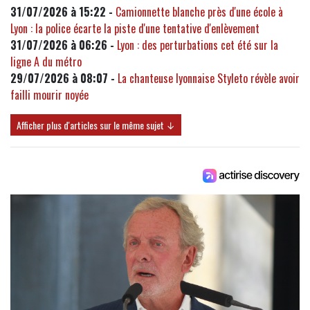
31/07/2026 à 15:22 -
Camionnette blanche près d'une école à
Lyon : la police écarte la piste d'une tentative d'enlèvement
31/07/2026 à 06:26 -
Lyon : des perturbations cet été sur la
ligne A du métro
29/07/2026 à 08:07 -
La chanteuse lyonnaise Styleto révèle avoir
failli mourir noyée
Afficher plus d'articles sur le même sujet ↓