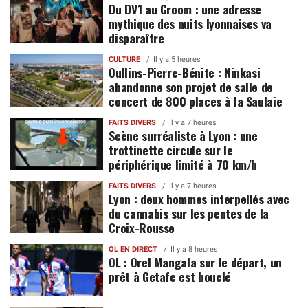
Du DV1 au Groom : une adresse
mythique des nuits lyonnaises va
disparaître
CULTURE
Il y a 5 heures
Oullins-Pierre-Bénite : Ninkasi
abandonne son projet de salle de
concert de 800 places à la Saulaie
FAITS DIVERS
Il y a 7 heures
Scène surréaliste à Lyon : une
trottinette circule sur le
périphérique limité à 70 km/h
FAITS DIVERS
Il y a 7 heures
Lyon : deux hommes interpellés avec
du cannabis sur les pentes de la
Croix-Rousse
OL EN DIRECT
Il y a 8 heures
OL : Orel Mangala sur le départ, un
prêt à Getafe est bouclé