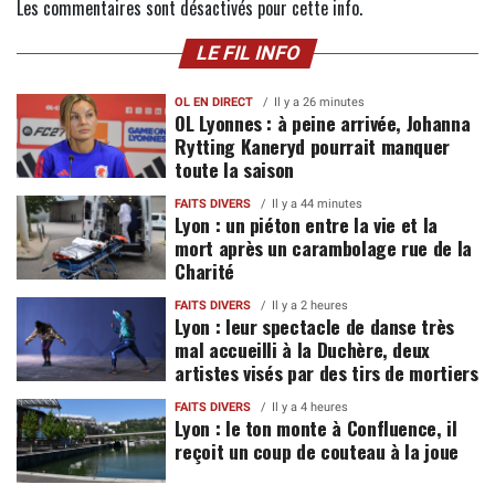
Les commentaires sont désactivés pour cette info.
LE FIL INFO
OL EN DIRECT
Il y a 26 minutes
OL Lyonnes : à peine arrivée, Johanna
Rytting Kaneryd pourrait manquer
toute la saison
FAITS DIVERS
Il y a 44 minutes
Lyon : un piéton entre la vie et la
mort après un carambolage rue de la
Charité
FAITS DIVERS
Il y a 2 heures
Lyon : leur spectacle de danse très
mal accueilli à la Duchère, deux
artistes visés par des tirs de mortiers
FAITS DIVERS
Il y a 4 heures
Lyon : le ton monte à Confluence, il
reçoit un coup de couteau à la joue