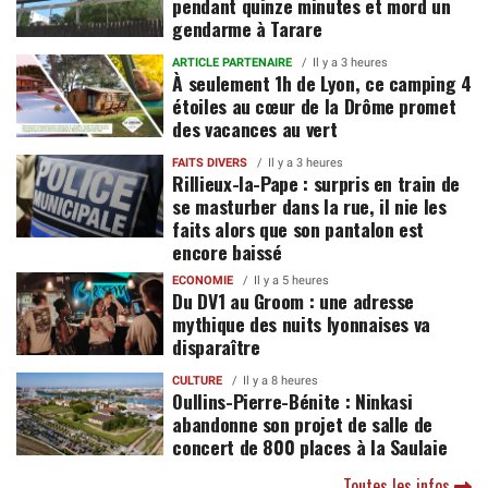
pendant quinze minutes et mord un
gendarme à Tarare
ARTICLE PARTENAIRE
Il y a 3 heures
À seulement 1h de Lyon, ce camping 4
étoiles au cœur de la Drôme promet
des vacances au vert
FAITS DIVERS
Il y a 3 heures
Rillieux-la-Pape : surpris en train de
se masturber dans la rue, il nie les
faits alors que son pantalon est
encore baissé
ECONOMIE
Il y a 5 heures
Du DV1 au Groom : une adresse
mythique des nuits lyonnaises va
disparaître
CULTURE
Il y a 8 heures
Oullins-Pierre-Bénite : Ninkasi
abandonne son projet de salle de
concert de 800 places à la Saulaie
Toutes les infos