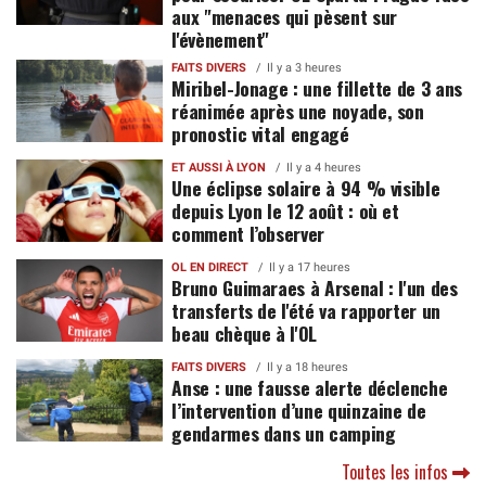
aux "menaces qui pèsent sur
l'évènement"
FAITS DIVERS
Il y a 3 heures
Miribel-Jonage : une fillette de 3 ans
réanimée après une noyade, son
pronostic vital engagé
ET AUSSI À LYON
Il y a 4 heures
Une éclipse solaire à 94 % visible
depuis Lyon le 12 août : où et
comment l’observer
OL EN DIRECT
Il y a 17 heures
Bruno Guimaraes à Arsenal : l'un des
transferts de l'été va rapporter un
beau chèque à l'OL
FAITS DIVERS
Il y a 18 heures
Anse : une fausse alerte déclenche
l’intervention d’une quinzaine de
gendarmes dans un camping
Toutes les infos