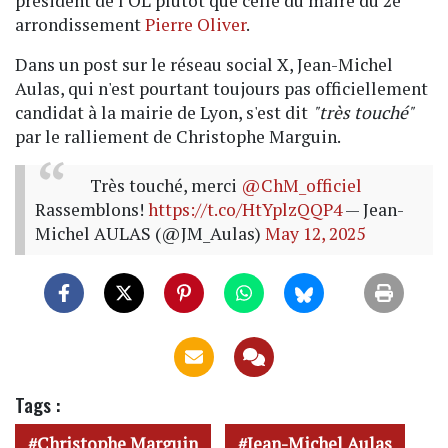
président de l'OL plutôt que celle du maire du 2e
arrondissement
Pierre Oliver
.
Dans un post sur le réseau social X, Jean-Michel
Aulas, qui n'est pourtant toujours pas officiellement
candidat à la mairie de Lyon, s'est dit
"très touché"
par le ralliement de Christophe Marguin.
Très touché, merci
@ChM_officiel
Rassemblons!
https://t.co/HtYplzQQP4
— Jean-
Michel AULAS (@JM_Aulas)
May 12, 2025
Tags :
Christophe Marguin
Jean-Michel Aulas